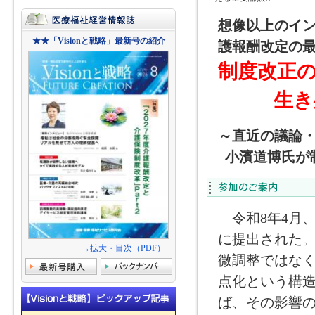
想像以上のイン
★★「Visionと戦略」最新号の紹介
護報酬改定の
制度改正
生き
～直近の議論
小濱道博氏が
令和8年4月
に提出された。
→拡大・目次（PDF）
微調整ではな
点化という構
ば、その影響