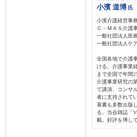
小濱 道博
氏
小濱介護経営事
Ｃ－ＭＡＳ介護
一般社団法人医
一般社団法人ケ
全国各地で介護
ける。介護事業
まで全国で年間2
介護事業研究の
て講演、コンサ
者に支持されて
著書も多数出版
る。当会雑誌「V
載。好評を博し