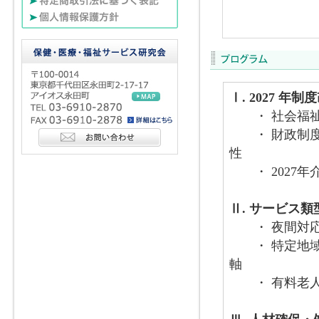
Ⅰ. 2027 
・ 社会福祉
・ 財政制度
性
・ 2027年
Ⅱ. サービス
・ 夜間対応
・ 特定地域
軸
・ 有料老人