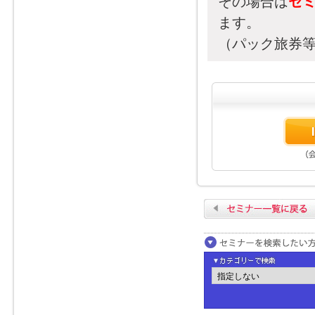
その場合は
セ
ます。
（パック旅券