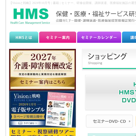
【Visionと戦略】2024年10月号 | 書籍 | セミナー、研修会開催、講師派遣、医療福