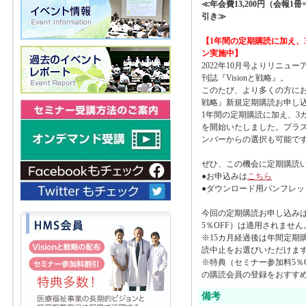
≪年会費13,200円（会報1
引き≫
【1年間の定期購読に加え、
ン実施中】
2022年10月号よりリニュ
刊誌『Visionと戦略』。
このたび、より多くの方にお読
戦略』新規定期購読お申し
1年間の定期購読に加え、3
を開始いたしました。プラス3
ンバーからの選択も可能で
ぜひ、この機会に定期購読
●お申込みは
こちら
●ダウンロード用パンフレッ
今回の定期購読お申し込み
5％OFF）は適用されません
※15カ月経過後は年間定期
読中止をお選びいただけま
※特典（セミナー参加料5％
の購読会員の登録をおすす
備考