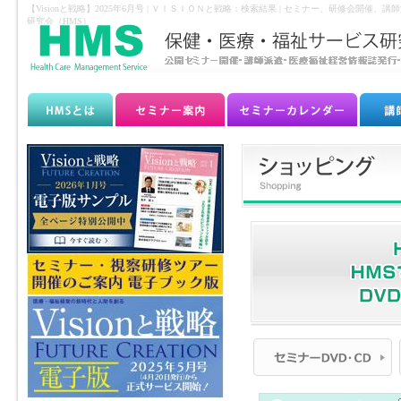
【Visionと戦略】2025年6月号 | ＶＩＳＩＯＮと戦略：検索結果 | セミナー、研修
研究会（HMS）