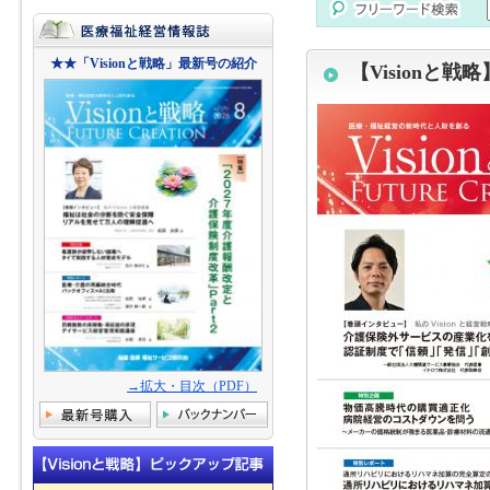
★★「Visionと戦略」最新号の紹介
【Visionと戦略
→拡大・目次（PDF）