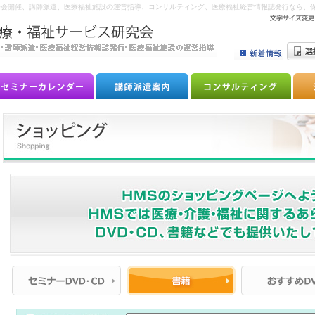
 セミナー、研修会開催、講師派遣、医療福祉施設の運営指導、コンサルティング、医療福祉経営情報誌発行なら