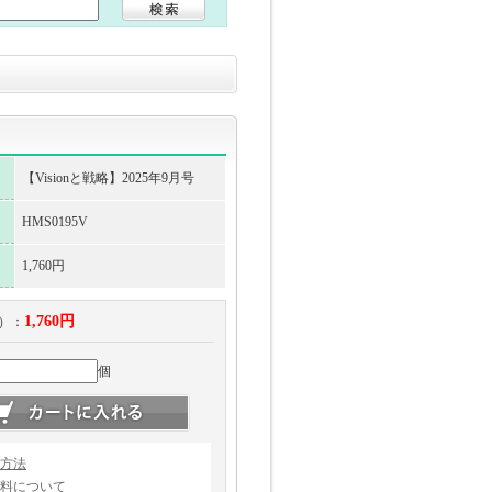
【Visionと戦略】2025年9月号
HMS0195V
1,760円
1,760円
）：
個
方法
料について