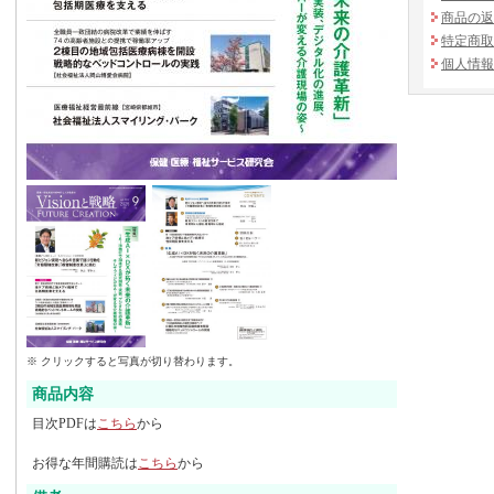
商品の返
特定商取
個人情報
※ クリックすると写真が切り替わります。
商品内容
目次PDFは
こちら
から
お得な年間購読は
こちら
から