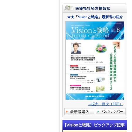
★★「Visionと戦略」最新号の紹介
→拡大・目次（PDF）