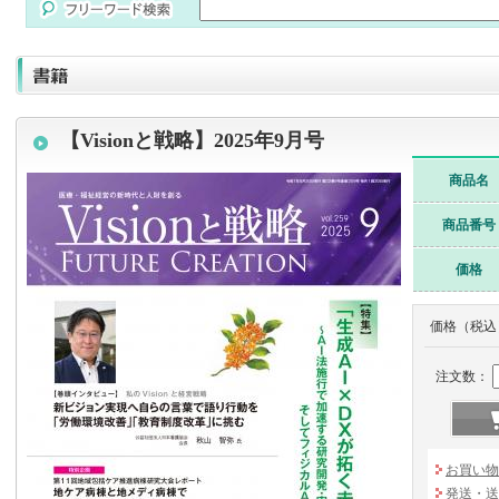
【Visionと戦略】2025年9月号
商品名
商品番号
価格
価格（税込
注文数：
お買い物
発送・送