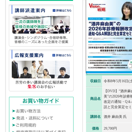
収録日
令和8年5月16日(土
【DVD】“酒井麻
美”の2026年診療
商品名
改定の通知・Q＆
説と完全算定セミ
講師名
酒井 麻由美 氏
価格
29,700円