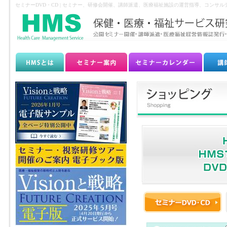
セミナーDVD・CD | セミナー、研修会開催、講師派遣、医療福祉施設の運営指導、コンサ