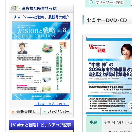
★★「Visionと戦略」最新号の紹介
→拡大・目次（PDF）
収録日
令和8年7月11日(土