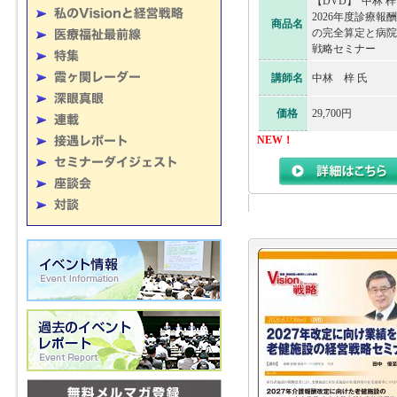
【DVD】“中林 梓
2026年度診療報
商品名
の完全算定と病院
戦略セミナー
講師名
中林 梓 氏
価格
29,700円
NEW！