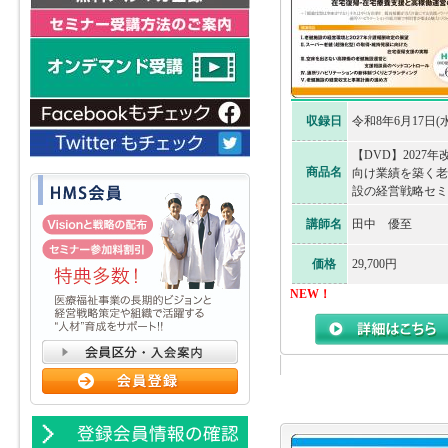
収録日
令和8年6月17日(水
【DVD】2027年
商品名
向け業績を築く老
設の経営戦略セミ
講師名
田中 優至
価格
29,700円
NEW！