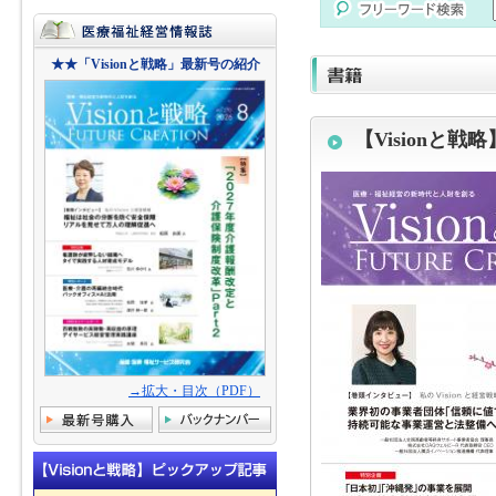
★★「Visionと戦略」最新号の紹介
【Visionと戦略
→拡大・目次（PDF）