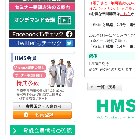
（電子版は、年間購読のみ
分のバックナンバーもご覧
●
お得な年間購読は
こちら
か
「Visionと戦略」2月号 
2025年1月号はどなたでも
（全ページ特別公開中）
「Visionと戦略」1月号 
備考
1月20日発行
※発行後の発送となります