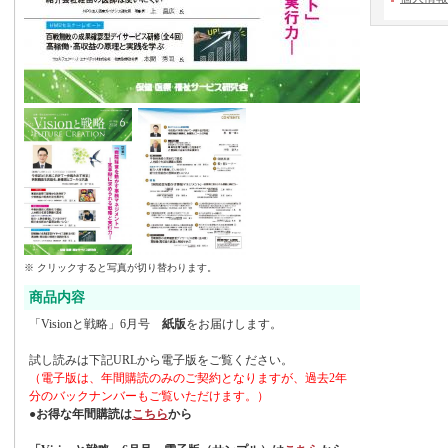
※ クリックすると写真が切り替わります。
商品内容
「Visionと戦略」6月号
紙版
をお届けします。
試し読みは下記URLから電子版をご覧ください。
（電子版は、年間購読のみのご契約となりますが、過去2年
分のバックナンバーもご覧いただけます。）
●
お得な年間購読は
こちら
から