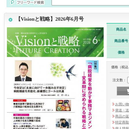
【Visionと戦略】2026年6月号
商品名
商品番号
価格
価格（税込
注文数：
お買い物
発送・送
商品の返
特定商取
個人情報