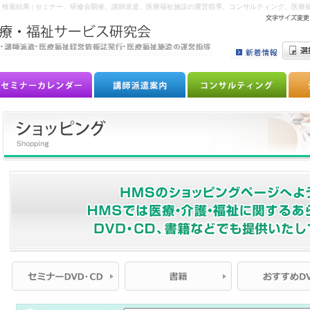
ＯＮと戦略：検索結果 | セミナー、研修会開催、講師派遣、医療福祉施設の運営指導、コンサルティング、