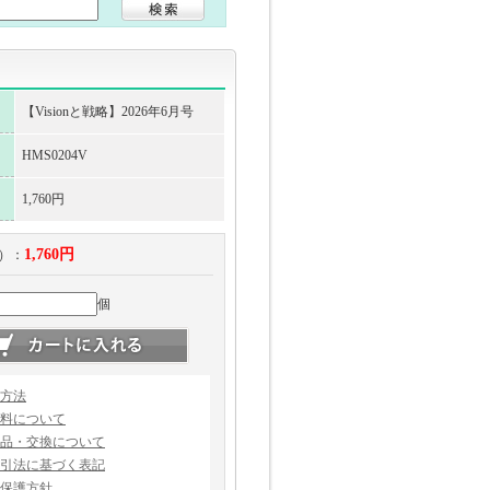
【Visionと戦略】2026年6月号
HMS0204V
1,760円
1,760円
）：
個
方法
料について
品・交換について
引法に基づく表記
保護方針