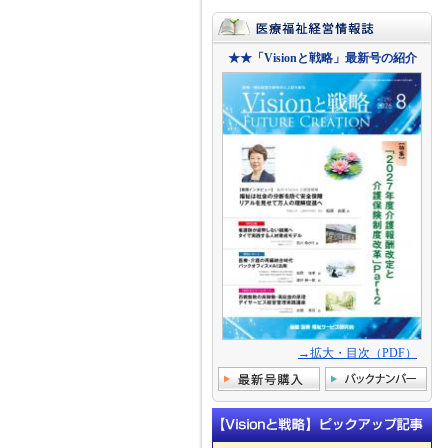
★★「Visionと戦略」最新号の紹介
→拡大・目次（PDF）