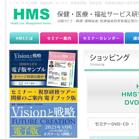
ＶＩＳＩＯＮと戦略：検索結果 | セミナー、研修会開催、講師派遣、医療福祉施設の運営指