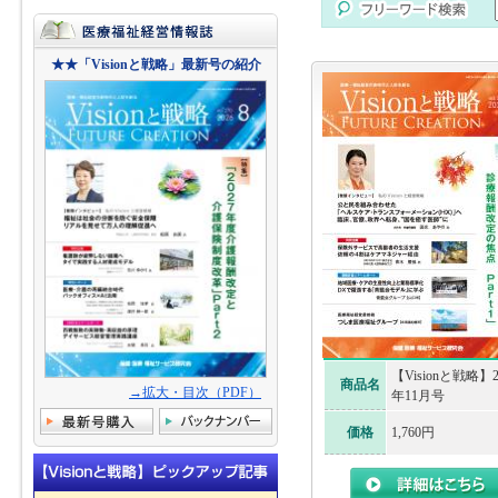
★★「Visionと戦略」最新号の紹介
【Visionと戦略】2
商品名
→拡大・目次（PDF）
年11月号
価格
1,760円