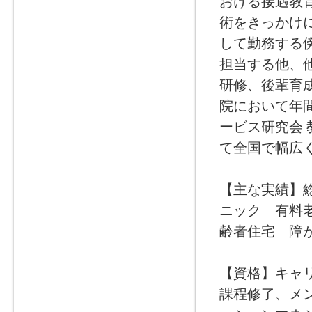
おける接遇教
術をきっかけ
して勤務する
担当する他、
研修、後輩育成
院において年
ービス研究会 
て全国で幅広
【主な実績】
ニック 有料
齢者住宅 障
【資格】キャ
課程修了、メ