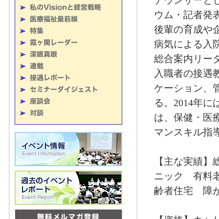
ナウンサーと
ウム・記者発
後輩の育成や
病気による入
総合案内リー
入職者の接遇
ケーション、
る。2014年
は、保健・医療
マンスキル指
【主な実績】
ニック 有料
齢者住宅 障