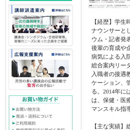
【経歴】学生
ナウンサーと
ウム・記者発
後輩の育成や
病気による入
総合案内リー
入職者の接遇
ケーション、
る。2014年
は、保健・医療
マンスキル指
【主な実績】