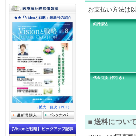
お支払い方法は
★★「Visionと戦略」最新号の紹介
銀行振込
代金引換（代引き）
→拡大・目次（PDF）
■ 送料につい