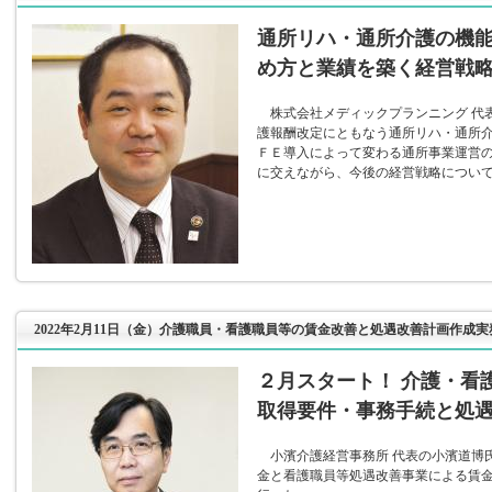
通所リハ・通所介護の機
め方と業績を築く経営戦
株式会社メディックプランニング 代
護報酬改定にともなう通所リハ・通所
ＦＥ導入によって変わる通所事業運営
に交えながら、今後の経営戦略につい
2022年2月11日（金）介護職員・看護職員等の賃金改善と処遇改善計画作成実
２月スタート！ 介護・看
取得要件・事務手続と処
小濱介護経営事務所 代表の小濱道博
金と看護職員等処遇改善事業による賃