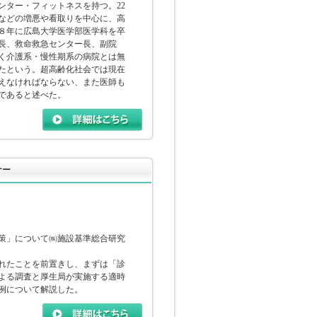
ンター・フィットネスを持つ。22
などの増悪や看取りを中心に、高
８年に広島大学医学部医学科を卒
長、救命救急センター長、副院
近く介護系・慢性期系の病院とは無
たという。超高齢化社会では現在
えなければならない、また医師も
であると述べた。
ナー
策」について㈱施設基準総合研究
れたことを前置きし、まずは「診
よる調査と厚生局が実施する適時
例について解説した。