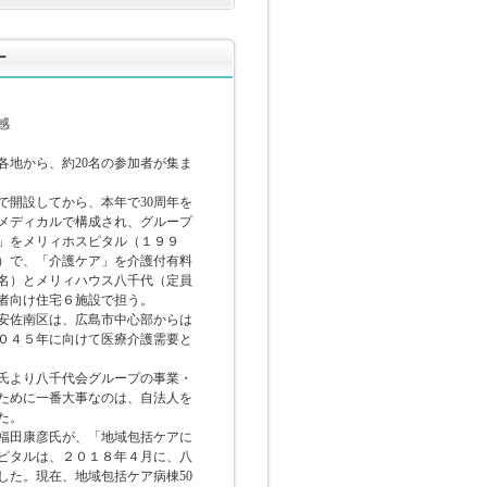
ー
感
各地から、約20名の参加者が集ま
開設してから、本年で30周年を
メディカルで構成され、グループ
」をメリィホスピタル（１９９
）で、「介護ケア」を介護付有料
名）とメリィハウス八千代（定員
者向け住宅６施設で担う。
安佐南区は、広島市中心部からは
２０４５年に向けて医療介護需要と
氏より八千代会グループの事業・
ために一番大事なのは、自法人を
た。
福田康彦氏が、「地域包括ケアに
ピタルは、２０１８年４月に、八
した。現在、地域包括ケア病棟50