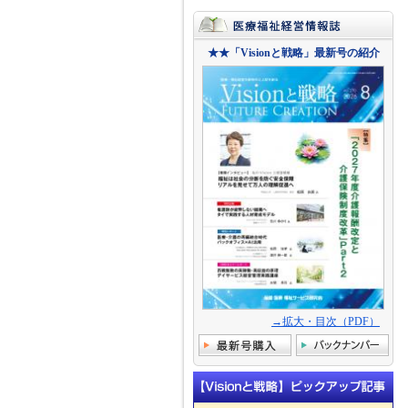
★★「Visionと戦略」最新号の紹介
→拡大・目次（PDF）