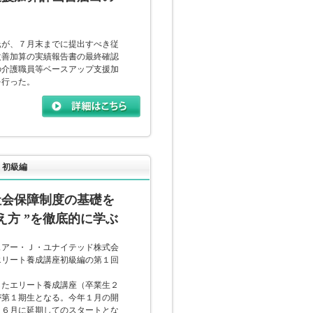
が、７月末までに提出すべき従
改善加算の実績報告書の最終確認
の介護職員等ベースアップ支援加
を行った。
 初級編
社会保障制度の基礎を
え方 ”を徹底的に学ぶ
ェアー・Ｊ・ユナイテッド株式会
エリート養成講座初級編の第１回
たエリート養成講座（卒業生２
が第１期生となる。今年１月の開
、６月に延期してのスタートとな