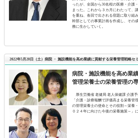
ったが、全国から30名程の医療・介護
まった。これから３カ月にわたって、
を重ね、各回で出される宿題に取り組
幹部としての事業計画を作成し、その
務に生かしていく。
2022年5月28日（土）病院 ・ 施設機能を高め業績に貢献する栄養管理戦略セ
病院・施設機能を高め業
管理栄養士の栄養管理の
厚生労働省 老健局 老人保健課 介護
「介護・診療報酬で評価高まる栄養管
の管理栄養士の使命とその役割～栄養
０２４年に向けた今後の栄養施策～」