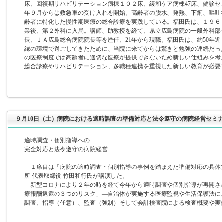
床、回復期リハビリテーション病棟１０２床、緩和ケア病棟47床、健診セ
年９月からは救急車の受け入れを開始。高齢者の脱水、発熱、下痢、嘔吐
齢者に特化した慢性期医療の総合診療を実践している。福田氏は、１９６
業後、第２外科に入局。講師、助教授を経て、県立広島病院の一般外科部
長、ＪＡ広島総合病院院長等を歴任、21年から現職。福田氏は、約50年
縁の環境で過ごしてきたために、当院に来てからは驚きと勉強の連続だっ
の医療制度では高齢者に適切な医療が提供できないため新しい仕組みを考
総合診療やリハビリテーション、多職種連携を重視した新しい教育が必要
９月10日（土）病院における適時調査の準備対応と法令遵守の病院経営セミ
適時調査・個別指導への
完全対応と法令遵守の病院経営
１席目は「病院の適時調査・個別指導の事例を踏まえた準備対応の具体
所 代表取締役 竹田和行氏が講演した。
新型コロナにより２年の時を経て今年から適時調査や個別指導が再開さ
療報酬返還の３つのリスク」―自治体が実施する医療監視や生活保護法に
調査、指導（任意）、監査（強制）そして会計検査院による検査概要や実