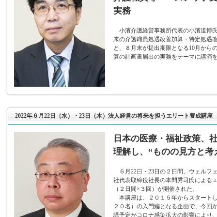
実務
小濱介護経営事務所代表の小濱道博氏
来の介護職員処遇改善加算・特定処遇
と、８月末が提出期限となる10月から
算の計画書届出の実務をテーマに講演
2022年６月22日（水）・23日（木）法人経営の将来を担うエリート養成講座
日本の医療・福祉政策、
理解し、“ものの見方と考
６月22日・23日の２日間、ウェルフ
社代表取締役社長の本間秀司氏による
（２日間×３回）が開催された。
本講座は、２０１５年からスタートし
２０名）の入門編となる企画で、今回
講予定がコロナ感染拡大の影響により