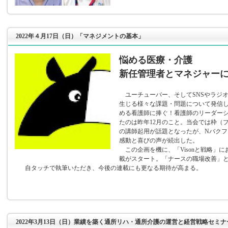
2022年４月17日（日）「マネジメントの基本」
悩める医療・介護
新任管理者とマネジャー
ユーチューバー、そしてSNSやラジ
生じる様々な課題・問題について発信
める看護師に捧ぐ！看護師のリーダー
たのは昨年12月のこと。当会では枠（
の講師起用が話題となったが、Nバク
感動と喜びの声が続出した。
この企画を機に、「Visonと戦略」
載がスタート。「ナースの職場改善」
自タッチで執筆いただき、今後の連載にも更なる期待が高まる。
2022年3月13日（日）業績を築く通所リハ・通所介護の運営と経営戦略セミナ