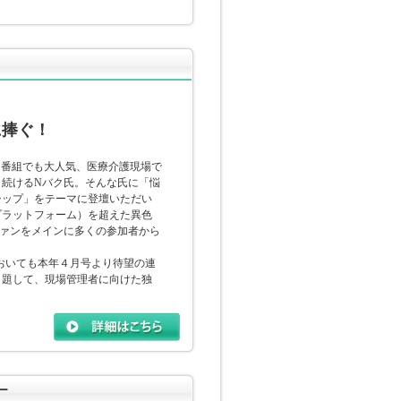
に捧ぐ！
オ番組でも大人気、医療介護現場で
し続けるNバク氏。そんな氏に「悩
シップ」をテーマに登壇いただい
プラットフォーム）を超えた異色
ファンをメインに多くの参加者から
においても本年４月号より待望の連
と題して、現場管理者に向けた独
ー