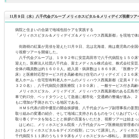
11月９日（水）八千代会グループ メリィホスピタル＆メリィデイズ視察ツア
病院と住まいの合築で地域包括ケアを実践する
「メリィホスピタル＆メリィデイズ＆メリィハウス西風新都」を現地で体
街路樹の紅葉が見頃を迎えた11月９日、北は北海道、南は鹿児島の全国
り視察ツアーを開催した。
八千代会グループは、１９９２年に安芸高田市で八千代病院を１５０床で
迎えた。医療法人社団八千代会、富士メディカル株式会社、株式会社安芸
全体の職員数は約１６００人。総入居・病床数は１８６９床、「医療ケア
床）と医療対応型サービス付き高齢者向け住宅のメリィデイズ（２１６床
老人ホーム・住宅型有料老人ホームのメリィハウス西風新都（定員４７０
３２０名）、八千代病院介護医療院（３００床）、一般サービス付き高齢
メリィホスピタル、メリィデイズ、メリィハウス西風新都のある広島市
車で約15分、ベッドタウンとして急速に都市化・交通網の整備が進み、
もに増加が予測されている地区である。
ＨＭＳ代表の田中優至の開会挨拶後、八千代会グループ副理事長の姜慧
取り組みの変遷の紹介、そして地域に支持されるものをつくりあげていく
取り巻くデータを知ることと挨拶の言葉をいただき、視察ツアーは始まっ
はじめに、メリィホスピタル院長・八千代会グループ医療統括管理者の
おけるメリィホスピタル＆デイズの役割」について講演した。メリィホス
千代病院５１１床のうち１９９床をメリィホスピタルへ移転し、新規開院