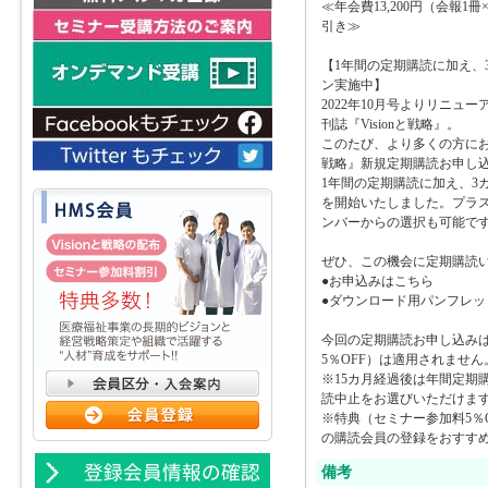
≪年会費13,200円（会報1
引き≫
【1年間の定期購読に加え、
ン実施中】
2022年10月号よりリニュ
刊誌『Visionと戦略』。
このたび、より多くの方にお読
戦略』新規定期購読お申し
1年間の定期購読に加え、3
を開始いたしました。プラス3
ンバーからの選択も可能で
ぜひ、この機会に定期購読
●お申込みはこちら
●ダウンロード用パンフレッ
今回の定期購読お申し込み
5％OFF）は適用されません
※15カ月経過後は年間定期
読中止をお選びいただけま
※特典（セミナー参加料5％
の購読会員の登録をおすす
備考