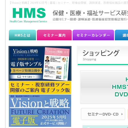
【Visionと戦略】2024年12月号 | 書籍 | セミナー、研修会開催、講師派遣、医療福