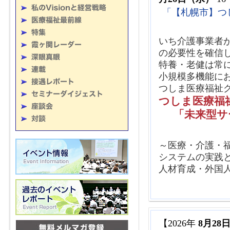
2026年07月10日（金）
7
「【札幌市】つ
2026年07月10日（金）
7
2026年06月29日（月）
6
いち介護事業者
2026年06月25日（木）
・
の必要性を確信
2026年06月16日（火）
6/
特養・老健は常に
小規模多機能に
2026年06月15日（月）
・
つしま医療福祉
2026年06月10日（水）
病院
つしま医療福
2026年05月26日（火）
第
「未来型サ
2026年05月26日（火）
第
2026年05月26日（火）
医
～医療・介護・
2026年05月19日（火）
介護
システムの実践
2026年05月15日（金）
第
人材育成・外国
2026年05月15日（金）
介護
2026年05月08日（金）
介
2026年05月08日（金）
社
2026年05月07日（木）
・
【2026年
8月28