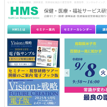
セミナー、研修会開催、講師派遣、医療福祉施設の運営指導、接遇指導、コンサルティング、