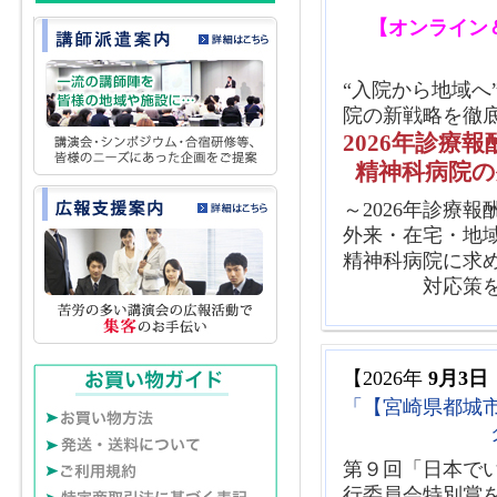
2024年12月19日（木）
【
【オンライン
（2
2024年11月15日（金）
『
“入院から地域へ
2024年05月20日（月）
【
院の新戦略を徹
2024年04月24日（水）
【
2026年診療
2023年11月11日（土）
【
精神科病院の
～2026年診療
外来・在宅・地
精神科病院に求
対応策
【2026年
9月3日
「【宮崎県都城
第９回「日本で
行委員会特別賞