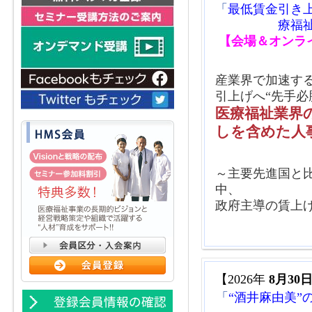
2026年05月01日（金）
「
最低賃金引き
【
療福
2026年04月28日（火）
・
て
【会場＆オンラ
2026年04月22日（水）
疑
2026年04月22日（水）
介
産業界で加速する
引上げへ“先手必
2026年04月18日（土）
・
医療福祉業界
2026年04月14日（火）
介護
しを含めた人
2026年04月09日（木）
第
2026年04月08日（水）
4
～主要先進国と
2026年04月08日（水）
「
中、
2026年04月07日（火）
中
政府主導の賃上
2026年04月01日（水）
介
2026年03月27日（金）
障
2026年03月27日（金）
第
2026年01月05日（月）
20
【2026年
8月30
2025年02月20日（木）
【
「
“酒井麻由美
内