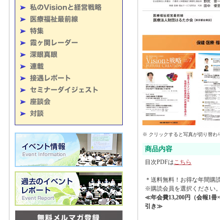
※ クリックすると写真が切り替わ
商品内容
目次PDFは
こちら
＊送料無料！お得な年間購
※購読会員を選択ください
≪年会費13,200円（会報1
引き≫