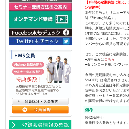
【1年間の定期購読に加え、
ン実施中】
本年10月号よりリニューア
誌『Visionと戦略』。
このたび、より多くの方にお読
戦略』新規定期購読お申し
1年間の定期購読に加え、3
を開始いたしました。プラス3
ンバーからの選択も可能で
ぜひ、この機会に定期購読
●お申込みは
こちら
●ダウンロード用パンフレッ
今回の定期購読お申し込み
5％OFF）は適用されません
※15カ月経過後は年間定期
読中止をお選びいただけま
※特典（セミナー参加料5％
の購読会員の登録をおすす
備考
6月20日発行
※発行後の発送となります