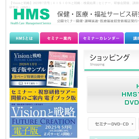
【Visionと戦略】2023年7月号 | ＶＩＳＩＯＮと戦略：検索結果 | セミナー、研修
研究会（HMS）