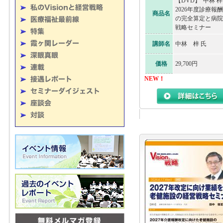
【DVD】“中林 梓
2026年度診療報
商品名
の完全算定と病院
戦略セミナー
講師名
中林 梓 氏
価格
29,700円
NEW！