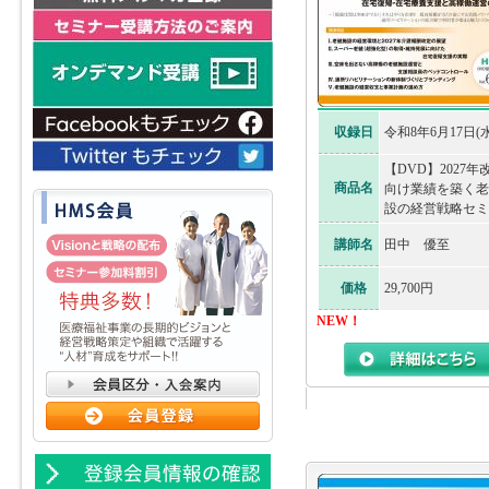
収録日
令和8年6月17日(水
【DVD】2027年
商品名
向け業績を築く老
設の経営戦略セミ
講師名
田中 優至
価格
29,700円
NEW！