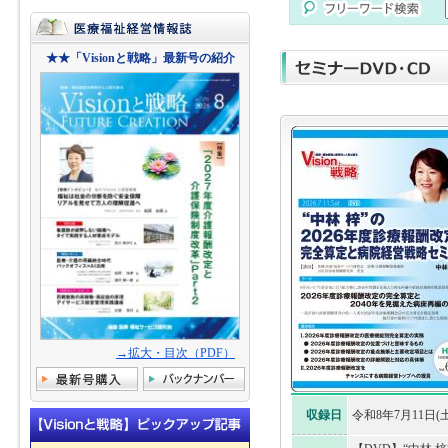
★★「Visionと戦略」最新号の紹介
→拡大・目次（PDF）
収録日
令和8年7月11日(土