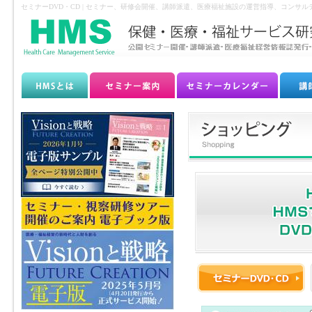
セミナーDVD・CD | セミナー、研修会開催、講師派遣、医療福祉施設の運営指導、コンサ