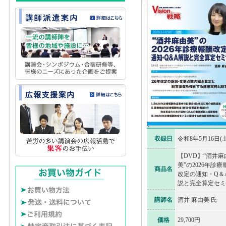
収録日
令和8年5月16日(土
【DVD】“酒井麻
美”の2026年診療
商品名
改定の通知・Q＆
説と完全算定セミ
講師名
酒井 麻由美 氏
価格
29,700円