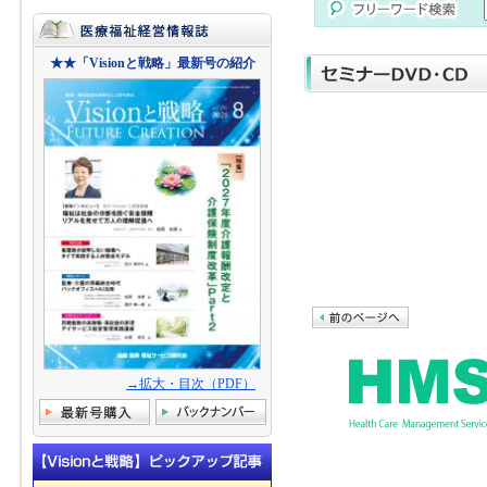
★★「Visionと戦略」最新号の紹介
→拡大・目次（PDF）