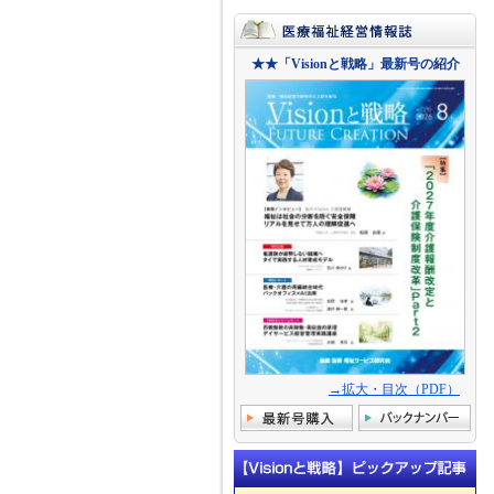
★★「Visionと戦略」最新号の紹介
→拡大・目次（PDF）