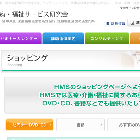
講師派遣、医療福祉施設の運営指導、コンサルティング、医療福祉経営情報誌発行なら、保健・医療・福祉