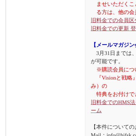
ませいただくこと
る方は、他の会員
旧料金での会員区
旧料金での更新 
【メールマガジン
3月31日までは
が可能です。
※購読会員につい
『Visionと
み）の
特典をお付けで
旧料金でのHMS
ーム
【本件についての
Mail：info@hifsk.