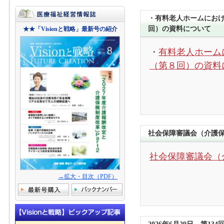
・有料老人ホームにお
回）の資料について
★★「Visionと戦略」最新号の紹介
・
有料老人ホーム
（第８回）の資料
社会保障審議会（介護
社会保障審議会（
→拡大・目次（PDF）