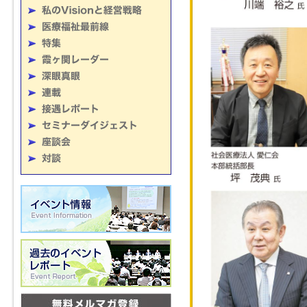
『医療福祉業界の
略』
『地域包括ケア病
となれるか』
『施行から10 
将来』
『2040年の地域
『地域包括ケアの
『訪問看護ステー
『地域包括ケアシ
営と将来を探る』