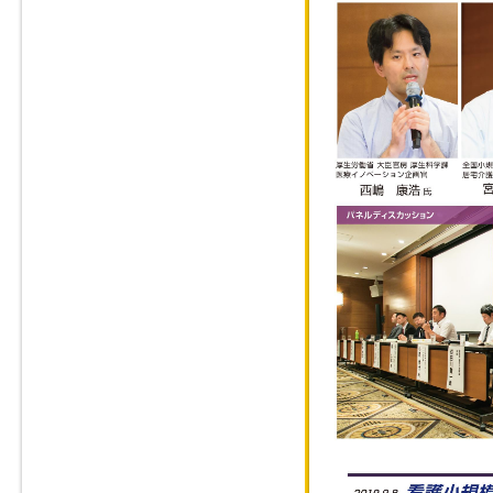
る」
「看多機の看取り
「超高齢社会にお
と新たな経営を探
2020年診療報
経営
2020年診療報酬
「入国が相次ぐ外
9月7日（土）・
【徹底討論】「加
探る」