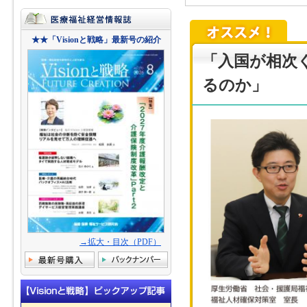
「認知症基本法と
探る」
★★「Visionと戦略」最新号の紹介
「入国が相次
「栄養マネジメン
るのか」
「医師の働き方改
度創設を探る」
「医療的ケア児支
度・報酬改革を探
「地域包括支援セ
る」
→拡大・目次（PDF）
「2024年制度
「かかりつけ医機
我が国の医療提供