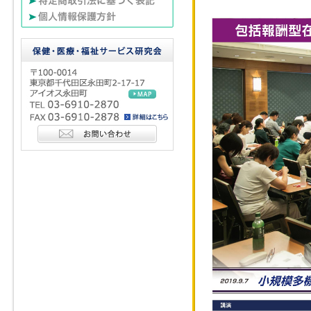
「コロナ禍におけ
「2021年介護
「認知症ケアのブ
「21年改定に向
「骨太方針2020
「新型コロナ禍に
（補助金・給付金
「コロナ禍で利用
「青山メディカル
る」
「2021年介護