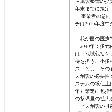
2016年5月17
～施設整備の拡
法人創設セミナー
年末までに策定
事業者の意向を
チは2019年度
我が国の医療福
ー2040年：
は、地域包括ケ
待を担う、小多
ス」とし、その
ス創設の必要性
ステムの総仕上げ
年）策定に包括
の整備量の拡大
ービス創設の可