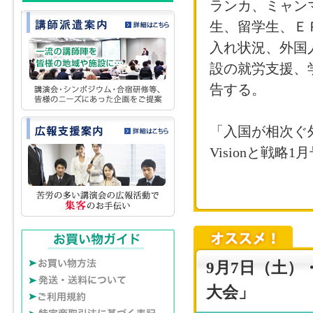
ランカ、ミャン
「介護分野のIoT
生、留学生、Ｅ
る」
入れ状況、外国
設の就労支援、
「詳報! 改正医
告する。
「専門性発揮で成
探る」
「入国が相次ぐ
Visionと戦略1
「高齢者の尊厳の
おける個別ケアと
「義務化されたB
探る」
LIFE(CHAS
9月7日（土
業経営を探る
大会」
「2021年介護