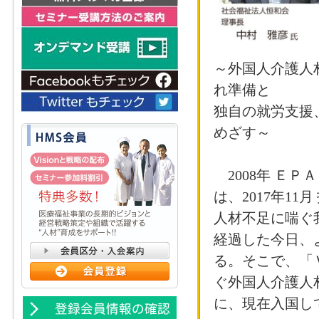
『スタートした社
『診療・介護報酬
る』
～外国人介護人
『２１年改定で赤
れ準備と
護保険制度改正に
独自の就労支援
めざす～
『欧米のNPを参
の将来を探る』
2008年 Ｅ
「2022年診療
は、2017年1
人材不足に喘ぐ
「医療福祉業界の
経過した今日、
「成果を築く採用
る。そこで、「Ｖ
ぐ外国人介護人
「外来機能報告制
に、現在入国し
「加速する医療A